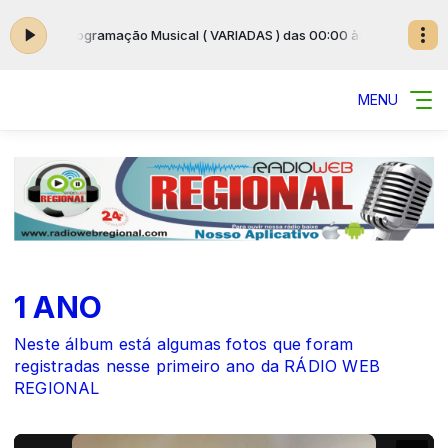
Programação Musical ( VARIADAS ) das 00:00 às 23:59
Program
MENU
1 ANO
Neste álbum está algumas fotos que foram
registradas nesse primeiro ano da RÁDIO WEB
REGIONAL