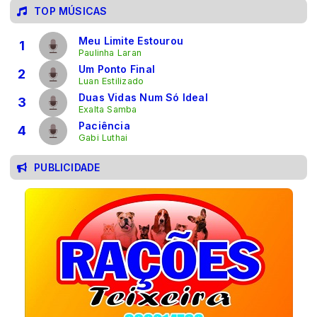
TOP MÚSICAS
Meu Limite Estourou
1
Paulinha Laran
Um Ponto Final
2
Luan Estilizado
Duas Vidas Num Só Ideal
3
Exalta Samba
Paciência
4
Gabi Luthai
PUBLICIDADE