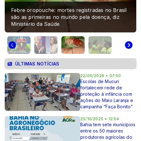
Febre oropouche: mortes registradas no Brasil
são as primeiras no mundo pela doença, diz
Ministério da Saúde
ÚLTIMAS NOTÍCIAS
22/05/2026 • 07:50
Escolas de Mucuri
fortalecem rede de
proteção à infância com
ações do Maio Laranja e
campanha “Faça Bonito”
25/10/2025 • 12:54
Bahia tem sete municípios
entre os 50 maiores
produtores agrícolas do