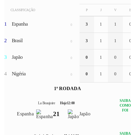
CLASSIFICAÇÃO
P
J
V
E
1
Espanha
3
1
1
0
0
2
Brasil
3
1
1
0
0
3
Japão
0
1
0
0
0
4
Nigéria
0
1
0
0
0
1ª RODADA
SAIBA
La Beaujoire
Hoje
12:00
COMO
FOI
2
1
Espanha
Japão
SAIBA