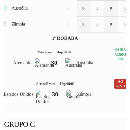
3
Austrália
0
1
0
0
0
3
Zâmbia
0
1
0
0
0
1ª RODADA
SAIBA
Velódrome
Hoje
14:00
COMO
FOI
3
0
Alemanha
Austrália
AO
Allianz Riviera
Hoje
16:00
VIVO
3
0
Estados Unidos
Zâmbia
GRUPO C