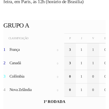
feira, em Paris, às 12h (horário de Brasília)
GRUPO A
CLASSIFICAÇÃO
P
J
V
E
1
França
3
1
1
0
0
2
Canadá
3
1
1
0
0
3
Colômbia
0
1
0
0
0
4
Nova Zelândia
0
1
0
0
0
1ª RODADA