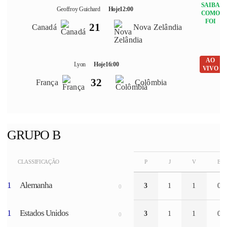
SAIBA
Geoffroy Guichard
Hoje
12:00
COMO
FOI
2
1
Canadá
Nova Zelândia
AO
Lyon
Hoje
16:00
VIVO
3
2
França
Colômbia
GRUPO B
CLASSIFICAÇÃO
P
J
V
E
1
Alemanha
3
1
1
0
0
1
Estados Unidos
3
1
1
0
0