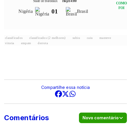
Stade de Bordeaux
Hoje
14:00
COMO
FOI
0
1
Nigéria
Brasil
classificados
classificados (2 melhores)
subiu
caiu
manteve
vitoria
empate
derrota
Compartilhe essa notícia
Comentários
Novo comentário