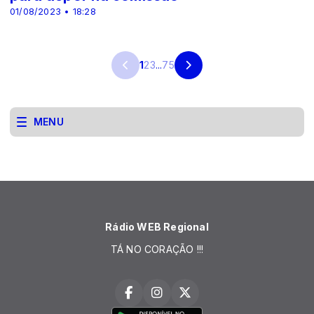
01/08/2023 • 18:28
1
2
3
...
75
MENU
Rádio WEB Regional
TÁ NO CORAÇÃO !!!