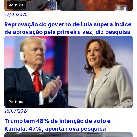
Política
27/01/2025
Reprovação do governo de Lula supera índice
de aprovação pela primeira vez, diz pesquisa
Política
25/07/2024
Trump tem 48% de intenção de voto e
Kamala, 47%, aponta nova pesquisa