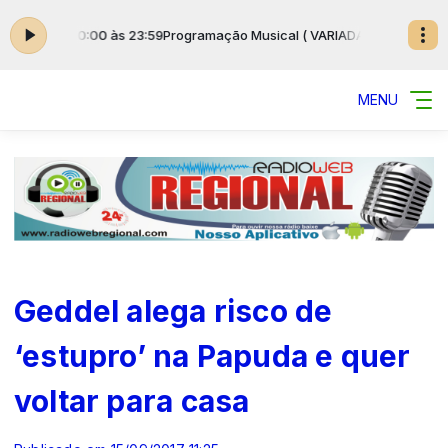
) das 00:00 às 23:59
Programação Musical ( VARIADAS ) das 00:00 às 2
MENU
Geddel alega risco de
‘estupro’ na Papuda e quer
voltar para casa