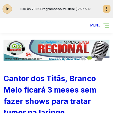
) das 00:00 às 23:59
Programação Musical ( VARIADAS ) das 00:00 às 2
MENU
Cantor dos Titãs, Branco
Melo ficará 3 meses sem
fazer shows para tratar
tumor na laringe