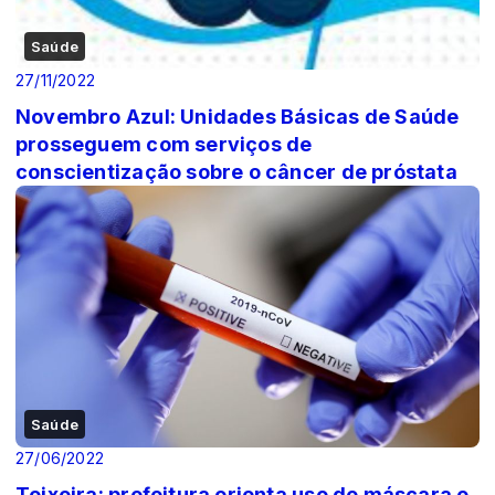
Saúde
27/11/2022
Novembro Azul: Unidades Básicas de Saúde
prosseguem com serviços de
conscientização sobre o câncer de próstata
Saúde
27/06/2022
Teixeira: prefeitura orienta uso de máscara e