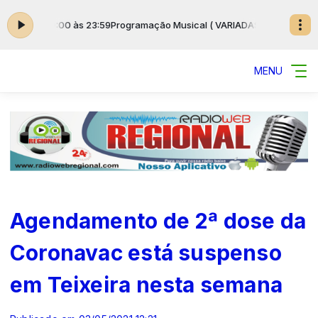
 das 00:00 às 23:59
Programação Musical ( VARIADAS ) das 00:00 às 23
MENU
Agendamento de 2ª dose da
Coronavac está suspenso
em Teixeira nesta semana