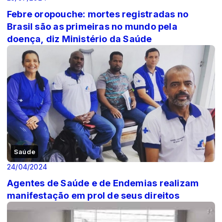
Febre oropouche: mortes registradas no
Brasil são as primeiras no mundo pela
doença, diz Ministério da Saúde
Saúde
24/04/2024
Agentes de Saúde e de Endemias realizam
manifestação em prol de seus direitos